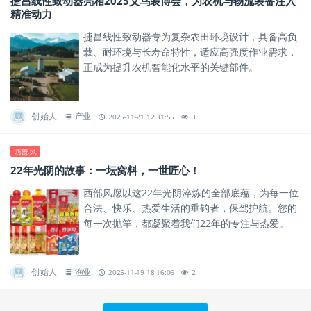
捷昌线性致动器亮相2025义乌装博会，为农机与物流装备注入
精准动力
捷昌线性致动器专为复杂农田环境设计，具备高负
载、耐环境与长寿命特性，适应高强度作业需求，
正成为提升农机智能化水平的关键部件。
创始人
产业
2025-11-21 12:31:55
3
西部风
22年光阴的故事：一坛窝料，一世匠心！
西部风愿以这22年光阴淬炼的全部底蕴，为每一位
合法、快乐、热爱生活的垂钓者，保驾护航。您的
每一次抛竿，都凝聚着我们22年的专注与热爱。
创始人
渔业
2025-11-19 18:16:06
2