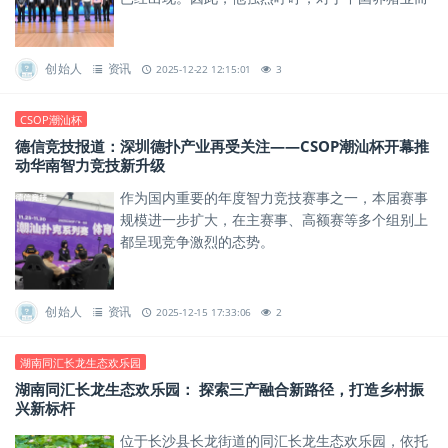
言，将单个企业的市场占有率红线设定在5%，是
具有现实警醒意义的。
创始人
资讯
2025-12-22 12:15:01
3
CSOP潮汕杯
德信竞技报道：深圳德扑产业再受关注——CSOP潮汕杯开幕推
动华南智力竞技新升级
作为国内重要的年度智力竞技赛事之一，本届赛事
规模进一步扩大，在主赛事、高额赛等多个组别上
都呈现竞争激烈的态势。
创始人
资讯
2025-12-15 17:33:06
2
湖南同汇长龙生态欢乐园
湖南同汇长龙生态欢乐园： 探索三产融合新路径，打造乡村振
兴新标杆
位于长沙县长龙街道的同汇长龙生态欢乐园，依托