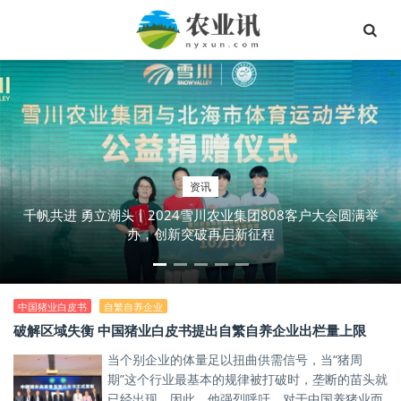
资讯
千帆共进 勇立潮头丨2024雪川农业集团808客户大会圆满举
办，创新突破再启新征程
中国猪业白皮书
自繁自养企业
破解区域失衡 中国猪业白皮书提出自繁自养企业出栏量上限
当个别企业的体量足以扭曲供需信号，当“猪周
期”这个行业最基本的规律被打破时，垄断的苗头就
已经出现。因此，他强烈呼吁，对于中国养猪业而