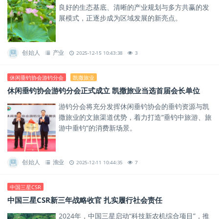
良好的生态基底、清晰的产业规划与多方共赢的发
展模式，正逐步成为区域发展的新亮点。
创始人
产业
2025-12-15 10:43:38
3
休闲垂钓协会游钓分会
凯撒旅业
休闲垂钓协会游钓分会正式成立 凯撒旅业当选首届会长单位
游钓分会将充分发挥休闲垂钓协会的垂钓资源与凯
撒旅业的文旅渠道优势，着力打造“垂钓中旅游、旅
游中垂钓”的消费新场景。
创始人
渔业
2025-12-11 10:44:35
7
中国三星CSR
中国三星CSR新三年战略收官 扎实履行社会责任
2024年，中国三星启动“科技新农机综合项目”，推