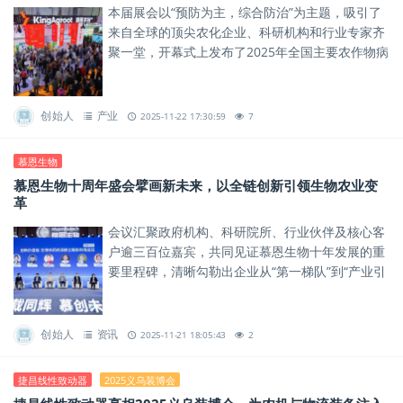
本届展会以“预防为主，综合防治”为主题，吸引了
来自全球的顶尖农化企业、科研机构和行业专家齐
聚一堂，开幕式上发布了2025年全国主要农作物病
虫害发生趋势与防控策略，并对2026年行业需求与
政策导向进行了...
创始人
产业
2025-11-22 17:30:59
7
慕恩生物
慕恩生物十周年盛会擘画新未来，以全链创新引领生物农业变
革
会议汇聚政府机构、科研院所、行业伙伴及核心客
户逾三百位嘉宾，共同见证慕恩生物十年发展的重
要里程碑，清晰勾勒出企业从“第一梯队”到“产业引
领”的战略升维路径。
创始人
资讯
2025-11-21 18:05:43
2
捷昌线性致动器
2025义乌装博会