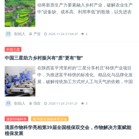
动将新质生产力要素融入乡村产业，破解农业生产
中“设备缺、成本高、利用率低”的瓶颈，以先进农
机装备推动农业全程机械化，为传统农业注入现代
科技基因。
创始人
产业
2025-11-24 21:04:27
2
中国三星
中国三星助力乡村振兴有“质”更有“智”
在陕西富平湾里村的“三星分享村庄”柿饼产业项目
中，为推进富平柿饼的标准化、精品化与品牌化发
展，破解传统加工方式对人工与天气的依赖，中国
三星帮助湾里村打造了富平县首家食品级“柿子未来
工厂”，为产业振兴注...
创始人
综合
2025-11-24 21:01:21
3
清原作物科学
第39届全国植保双交会
清原作物科学亮相第39届全国植保双交会，作物解决方案赋能
植保发展