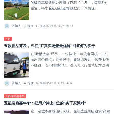
的碳硫基增效肥处理组（TSF1.2-1.5），每组3次
重复，科学验证碳硫基增效肥的田间表现。
创始人
深度
2026-07-09 16:14:27
11
五征
五款新品齐发，五征用“真实场景最优解”回答何为实干
在“吐槽大会”环节，一位从业11年的老司机一口气
抛出四个痛点：到处限行、新能源没劲、运费太低
不赚钱、吃不好睡不好。漫天飞天行版就是对这四
句牢骚的硬核回应。
创始人
深度
2026-05-22 12:34:23
6
五征宠粉嘉年华
五征宠粉嘉年华：把用户捧上C位的“实干家派对”
这一定位本身就值得玩味。在制造业纷纷追求“高端