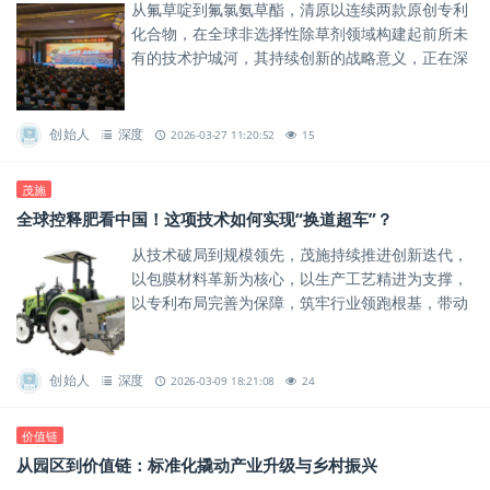
从氟草啶到氟氯氨草酯，清原以连续两款原创专利
化合物，在全球非选择性除草剂领域构建起前所未
有的技术护城河，其持续创新的战略意义，正在深
刻重塑当下灭生除草领域的竞争格局。
创始人
深度
2026-03-27 11:20:52
15
茂施
全球控释肥看中国！这项技术如何实现“换道超车”？
从技术破局到规模领先，茂施持续推进创新迭代，
以包膜材料革新为核心，以生产工艺精进为支撑，
以专利布局完善为保障，筑牢行业领跑根基，带动
全产业链创新突破。
创始人
深度
2026-03-09 18:21:08
24
价值链
​从园区到价值链：标准化撬动产业升级与乡村振兴