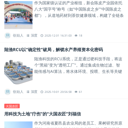
作为国家级认证的产业枢纽，新会陈皮产业园依托
八大“国字号”称号（如“中国陈皮之乡”“中国陈皮之
都”），从道地药材到茶饮健康领域，构建了全链条
标准化体系。
创始人
深度
2025-12-31 16:31:03
18
陆渔RCU以“确定性”破局，解锁水产养殖资本化密码
陆渔科技的RCU系统，正是通过硬科技手段，将这
个“黑箱”变为“透明工厂”。通过集成生物过滤、智
能传感与AI算法，将水体环境、投喂、生长等关键
变量全面数据化、标准化。
创始人
深度
2025-10-01 20:56:58
61
大国农匠
用科技为土地“疗伤”的“大国农匠”刘福信
作为河南省夏邑县农业局的老员工、果树研究所原