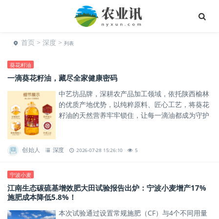
首页
>
深度
>
列表
葵花籽油
一滴葵花籽油，藏尽全家健康密码
中艺坊品牌，深耕农产品加工领域，依托陕西榆林
的优质产地优势，以纯粹原料、匠心工艺，将葵花
籽油的天然营养牢牢锁住，让每一滴油都成为守护
全家健康的“营养宝库”，用专业与责任，诠释好油
的营养真谛。
创始人
深度
2026-07-28 15:26:10
5
宁波小麦
江南生态碳硫基增效肥大田试验报告出炉：宁波小麦增产17%
施肥成本降低5.8%！
本次试验通过设置常规施肥（CF）与4个不同用量