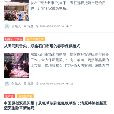
发布”“宏大叙事”的当下，五征选择把舞台还给用
户，让实干家成为主角。
创始人
深度
2026-05-18 13:59:10
7
顺鑫石门市场
春季保供范式
从田间到舌尖，顺鑫石门市场的春季保供范式
顺鑫石门市场未雨绸缪，提前做好货源组织与储备
工作，全力保证蔬菜、牛肉、羊肉、鸡蛋等品类的
上市量，展现顺鑫石门市场强大的货源组织能力与
物流调度效率。
创始人
深度
2026-03-30 12:09:09
23
氟草啶
氟氯氨草酯
​中国原创双星闪耀｜从氟草啶到氟氯氨草酯：清原持续创新重
塑灭生除草新格局