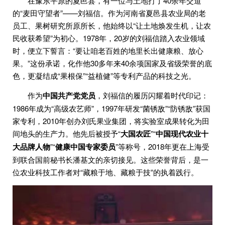
在豫东平原的夏邑县，有一位与土地打了40余年交道
的“麦田守望者”——刘福信。作为河南省夏邑县农业局的老
员工、果树研究所原所长，他始终以“让土地焕发生机，让农
民收获希望”为初心。1978年，20岁的刘福信踏入农业领域
时，便立下誓言：“要让咱老百姓的地里长出健康粮、放心
果。”这份承诺，化作他30多年来40余项国家及省级荣誉的底
色，更凝结成“果根保”“益植健”等专利产品的科技之光。
作为
中国共产党党员
，刘福信的履历闪耀着时代印记：
1986年成为“高级农艺师”，1997年研发“菌锈敌”“防锈敌”获国
家专利，2010年创办刘氏果业集团，将实验室成果转化为田
间地头的生产力。他先后被授予“
大国农匠
”“
中国现代农业十
大品牌人物
”“
健康中国专家委员
”等称号，2018年更在上海受
到联合国前秘书长潘基文的亲切接见。这些荣誉背后，是一
位农业科技工作者对“藏粮于地、藏粮于技”的执着践行。