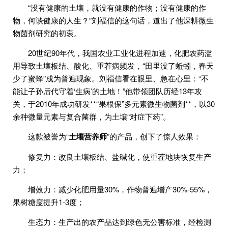
“没有健康的土壤，就没有健康的作物；没有健康的作
物，何谈健康的人生？”刘福信的这句话，道出了他深耕微生
物菌剂研究的初衷。
20世纪90年代，我国农业工业化进程加速，化肥农药滥
用导致土壤板结、酸化、重茬病频发，“田里没了蚯蚓，春天
少了蜜蜂”成为普遍现象。刘福信看在眼里、急在心里：“不
能让子孙后代守着‘生病’的土地！”他带领团队历经13年攻
关，于2010年成功研发**“果根保”多元素微生物菌剂**，以30
余种微量元素与复合菌群，为土壤“对症下药”。
这款被誉为“
土壤营养师
”的产品，创下了惊人效果：
修复力：改良土壤板结、盐碱化，使重茬地块恢复生产
力；
增效力：减少化肥用量30%，作物普遍增产30%-55%，
果树糖度提升1-3度；
生态力：生产出的农产品达到绿色无公害标准，经检测