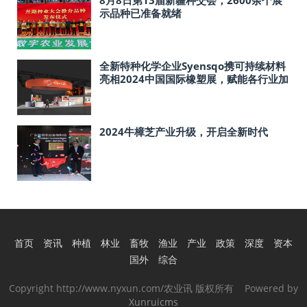
8月8日第13届新疆种交会，2600余个展
示品种已准备就绪
全新特种化学企业Syensqo携可持续材料
亮相2024中国国际橡塑展，赋能各行业加
速低碳转型
2024牛樟芝产业升级，开启全新时代
首页
资讯
种植
林业
畜牧
渔业
产业
政策
深度
资本
国外
综合
Copyright http://www.nyxun.com/农业讯 版权所有 Powered by
Xunruicms