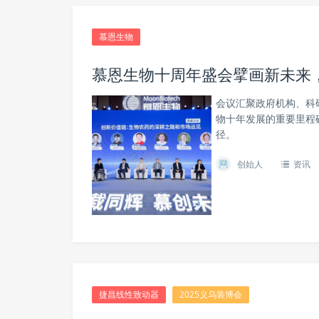
慕恩生物
慕恩生物十周年盛会擘画新未来
会议汇聚政府机构、科
物十年发展的重要里程碑
径。
创始人
资讯
捷昌线性致动器
2025义乌装博会