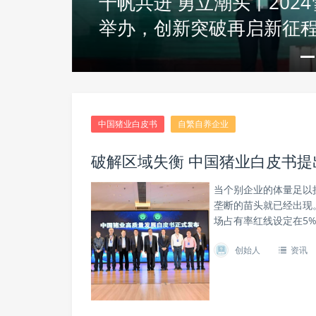
千帆共进 勇立潮头丨202
资讯
举办，创新突破再启新征
棕榈股份：工笔描绘大美
中国猪业白皮书
自繁自养企业
破解区域失衡 中国猪业白皮书
当个别企业的体量足以
垄断的苗头就已经出现
场占有率红线设定在5
创始人
资讯