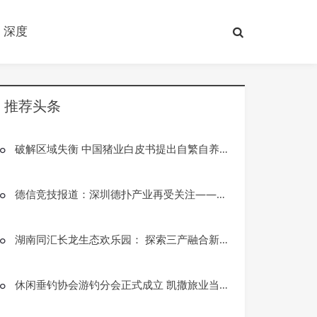
深度
推荐头条
破解区域失衡 中国猪业白皮书提出自繁自养企业出栏量上限
德信竞技报道：深圳德扑产业再受关注——CSOP潮汕杯开幕推动华南智力竞技新升级
湖南同汇长龙生态欢乐园： 探索三产融合新路径，打造乡村振兴新标杆
休闲垂钓协会游钓分会正式成立 凯撒旅业当选首届会长单位