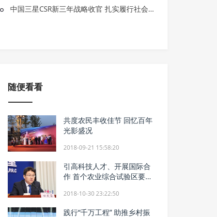
综合
中国三星CSR新三年战略收官 扎实履行社会责任
红牛维生素牛磺酸饮料携手斯诺克顶级
随便看看
共度农民丰收佳节 回忆百年
光影盛况
2018-09-21 15:58:20
引高科技人才、开展国际合
作 首个农业综合试验区要这
样建
2018-10-30 23:22:50
践行“千万工程” 助推乡村振