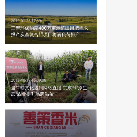
2019-01-28 17:39:11
三聚环保响应400万亩示范田用肥需求
投产炭基复合肥项目将满负荷排产
2018-10-17 16:09:08
当牛耕文化遇到网络直播 京东帮“原生
态”农业提升品牌溢价