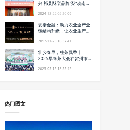
兴 祁县酥梨品牌“梨”动南昌
甜满赣江之畔 --祁县酥梨亮
2024-12-22 02:26:09
相2024中国绿色食品博览
会
农泰金融：助力农业全产业
链结构升级，让农业生产更
高效！
2017-11-25 10:57:41
壮乡春早，桂茶飘香丨
2025早春茶大会在贺州市
昭平县举办
2025-05-15 13:55:42
热门图文