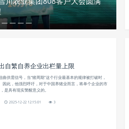
4雪川农业集团808客户大会圆满
程
河南
提出自繁自养企业出栏量上限
扭曲供需信号，当“猪周期”这个行业最基本的规律被打破时，
。因此，他强烈呼吁，对于中国养猪业而言，将单个企业的市
%，是具有现实警醒意义的。
2025-12-22 12:15:01
3