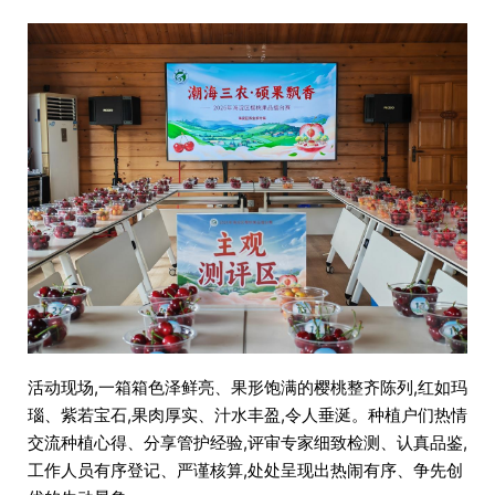
活动现场,一箱箱色泽鲜亮、果形饱满的樱桃整齐陈列,红如玛
瑙、紫若宝石,果肉厚实、汁水丰盈,令人垂涎。种植户们热情
交流种植心得、分享管护经验,评审专家细致检测、认真品鉴,
工作人员有序登记、严谨核算,处处呈现出热闹有序、争先创