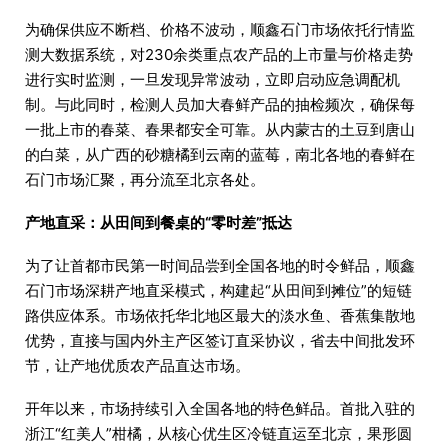
为确保供应不断档、价格不波动，顺鑫石门市场依托行情监
测大数据系统，对230余类重点农产品的上市量与价格走势
进行实时监测，一旦发现异常波动，立即启动应急调配机
制。与此同时，检测人员加大春鲜产品的抽检频次，确保每
一批上市的春菜、春果都安全可靠。从内蒙古的土豆到唐山
的白菜，从广西的砂糖橘到云南的蓝莓，南北各地的春鲜在
石门市场汇聚，再分流至北京各处。
产地直采：从田间到餐桌的“零时差”抵达
为了让首都市民第一时间品尝到全国各地的时令鲜品，顺鑫
石门市场深耕产地直采模式，构建起“从田间到摊位”的短链
路供应体系。市场依托华北地区最大的淡水鱼、香蕉集散地
优势，直接与国内外主产区签订直采协议，省去中间批发环
节，让产地优质农产品直达市场。
开年以来，市场持续引入全国各地的特色鲜品。首批入驻的
浙江“红美人”柑橘，从核心优生区冷链直运至北京，果形圆