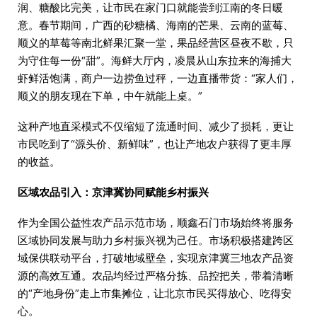
润、糖酸比完美，让市民在家门口就能尝到江南的冬日暖
意。春节期间，广西的砂糖橘、海南的芒果、云南的蓝莓、
顺义的草莓等南北鲜果汇聚一堂，果品经营区昼夜不歇，只
为守住每一份“甜”。海鲜大厅内，凌晨从山东拉来的海捕大
虾鲜活饱满，商户一边捞鱼过秤，一边直播带货：“家人们，
顺义的朋友现在下单，中午就能上桌。”
这种产地直采模式不仅缩短了流通时间、减少了损耗，更让
市民吃到了“源头价、新鲜味”，也让产地农户获得了更丰厚
的收益。
区域农品引入：京津冀协同赋能乡村振兴
作为全国公益性农产品示范市场，顺鑫石门市场始终将服务
区域协同发展与助力乡村振兴视为己任。市场积极搭建跨区
域保供联动平台，打破地域壁垒，实现京津冀三地农产品资
源的高效互通。农品均经过严格分拣、品控把关，带着清晰
的“产地身份”走上市集摊位，让北京市民买得放心、吃得安
心。