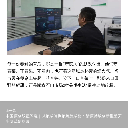
每一份春鲜的背后，都是一群“守夜人”的默默付出。他们守
着菜、守着果、守着肉，也守着这座城最朴素的烟火气。当
市民在餐桌上夹起一筷春笋、咬下一口草莓时，那份来自田
野的鲜甜，正是顺鑫石门市场对“品质生活”最生动的诠释。
上一篇
​中国原创双星闪耀｜从氟草啶到氟氯氨草酯：清原持续创新重塑灭
生除草新格局