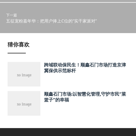
下一篇
五征宠粉嘉年华：把用户捧上C位的“实干家派对”
猜你喜欢
跨域联动保民生！顺鑫石门市场打造京津
冀保供示范标杆
顺鑫石门市场:以智慧化管理,守护市民“菜
篮子”的幸福