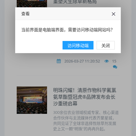
重塑灭生除草新格局
从氟草啶到氟氯氨草酯，清原以连续
查看
两款原创专利化合物，在全球非选择
性除草剂领域构建起前所未有的技术
护城河，其持续创新的战略意义，正
当前界面是电脑端界面，需要访问移动端网站吗？
在深刻重塑当下灭生除草领域的竞争
格局。
访问移动端
关闭
氟草啶
氟氯氨草酯
2026-03-27 11:20:52
15
明珠闪耀！清原作物科学氟氯
氨草酯暨冠虎®品牌发布会长
沙重磅启幕
300余位农业领域权威专家、核心渠道
合作伙伴与主流媒体代表齐聚星城，
共同见证了全球非选择性除草剂发展
史上又一颗“明珠”的冉冉升起。