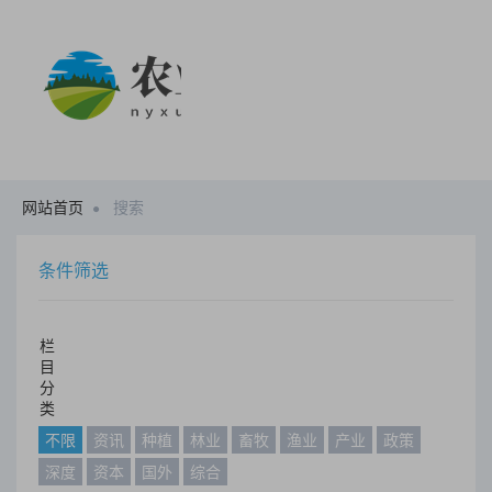
网站首页
搜索
条件筛选
栏
目
分
类
不限
资讯
种植
林业
畜牧
渔业
产业
政策
深度
资本
国外
综合