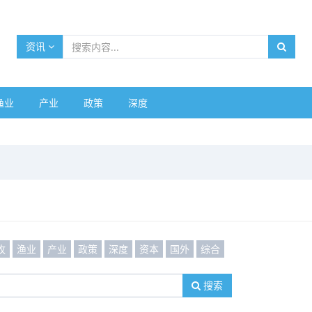
资讯
渔业
产业
政策
深度
牧
渔业
产业
政策
深度
资本
国外
综合
搜索