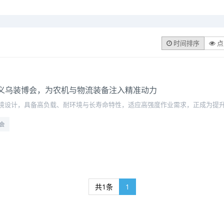
时间排序
点
5义乌装博会，为农机与物流装备注入精准动力
境设计，具备高负载、耐环境与长寿命特性，适应高强度作业需求，正成为提
博会
共1条
1